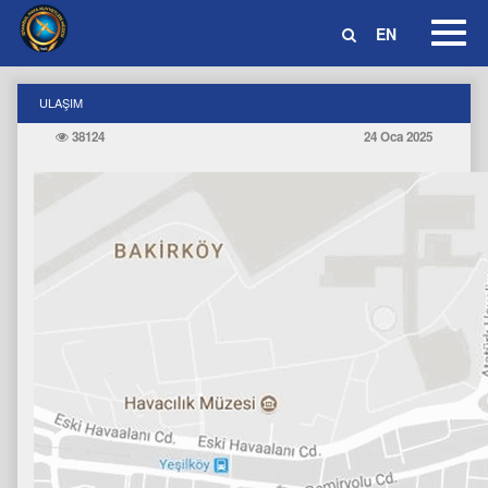
Toggl
EN
Navig
ULAŞIM
38124
24 Oca 2025